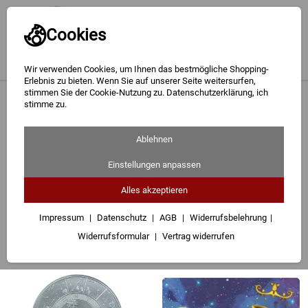
Cookies
Wir verwenden Cookies, um Ihnen das bestmögliche Shopping-
Erlebnis zu bieten. Wenn Sie auf unserer Seite weitersurfen,
stimmen Sie der Cookie-Nutzung zu. Datenschutzerklärung, ich
Gold
<
Gold
stimme zu.
Seite 2 - Gold 999,9 Feingold
Silber
Ablehnen
41 Artikel
Barren
Einstellungen anpassen
Sternzeichen in 999,9 Gold
Gold Quadriga AU 999,9
Münzen
Alles akzeptieren
Geschenke
Impressum
Datenschutz
AGB
Widerrufsbelehrung
Sortieren
Filter (2)
Widerrufsformular
Vertrag widerrufen
Besuchen Sie uns
Karriere