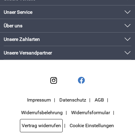
Produkte original und direkt vom Hersteller
Unser Service
Schneller Versand mit DHL
Kontakt
Über uns
Newsletter
Bewährte Qualität
Unsere Bestseller
Unsere Zahlarten
Lieferbedingungen
Bestellen und direkt beim Hersteller abholen!
Neu
Kundenlogin
Unsere Versandpartner
Impressum
Datenschutz
AGB
Widerrufsbelehrung
Widerrufsformular
Vertrag widerrufen
Cookie Einstellungen