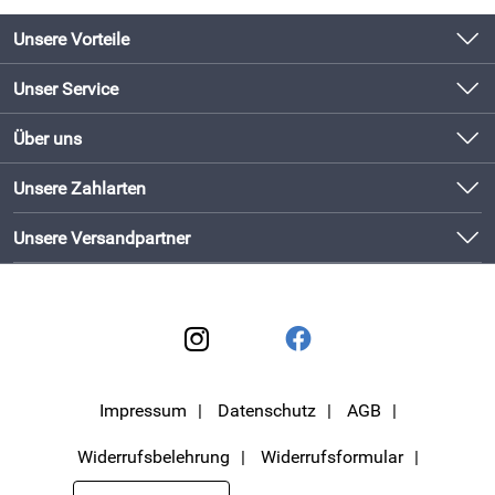
Unsere Vorteile
Produkte original und direkt vom Hersteller
Unser Service
Schneller Versand mit DHL
Kontakt
Über uns
Newsletter
Bewährte Qualität
Unsere Bestseller
Unsere Zahlarten
Lieferbedingungen
Bestellen und direkt beim Hersteller abholen!
Neu
Kundenlogin
Unsere Versandpartner
Impressum
Datenschutz
AGB
Widerrufsbelehrung
Widerrufsformular