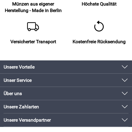
Münzen aus eigener
Höchste Qualität
Herstellung - Made in Berlin
Versicherter Transport
Kostenfreie Rücksendung
Unsere Vorteile
Produkte original und direkt vom Hersteller
Unser Service
Schneller Versand mit DHL
Kontakt
Über uns
Newsletter
Bewährte Qualität
Unsere Bestseller
Unsere Zahlarten
Lieferbedingungen
Bestellen und direkt beim Hersteller abholen!
Neu
Kundenlogin
Unsere Versandpartner