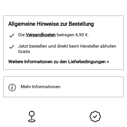
2 €-Münze in prägefrischer Normalprägung
Alle Münzen eingeschweißt in Klappkarte
Klappkarte mit vielen numismatischen Informationen
Allgemeine Hinweise zur Bestellung
Auflage: 500 Stück
Die
Versandkosten
betragen 6,90 €.
Jetzt bestellen und direkt beim Hersteller abholen
Gratis
Hersteller: Staatliche Münze Berlin, Ollenhauerstr. 97, 13403
Berlin, www.muenze-berlin.de
Weitere Informationen zu den Lieferbedingungen >
Mehr Informationen