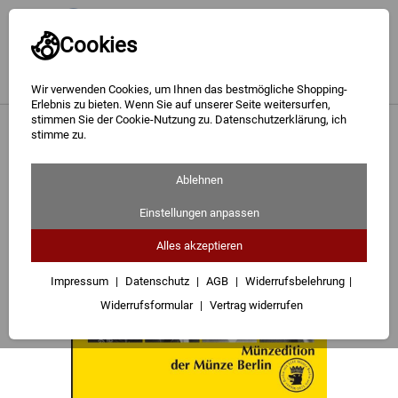
Cookies
Wir verwenden Cookies, um Ihnen das bestmögliche Shopping-
Erlebnis zu bieten. Wenn Sie auf unserer Seite weitersurfen,
stimmen Sie der Cookie-Nutzung zu. Datenschutzerklärung, ich
Gold
<
Deutsche Kanzler
stimme zu.
Silber
Ablehnen
Barren
Einstellungen anpassen
Münzen
Alles akzeptieren
Geschenke
Impressum
Datenschutz
AGB
Widerrufsbelehrung
Widerrufsformular
Vertrag widerrufen
Besuchen Sie uns
Karriere