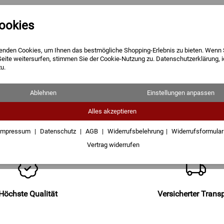
ookies
Barren
Münzen
Geschenke
enden Cookies, um Ihnen das bestmögliche Shopping-Erlebnis zu bieten. Wenn 
Seite weitersurfen, stimmen Sie der Cookie-Nutzung zu. Datenschutzerklärung, 
u.
Ablehnen
Einstellungen anpassen
Alles akzeptieren
s entdecken
Impressum
Datenschutz
AGB
Widerrufsbelehrung
Widerrufsformula
Vertrag widerrufen
Höchste Qualität
Versicherter Trans