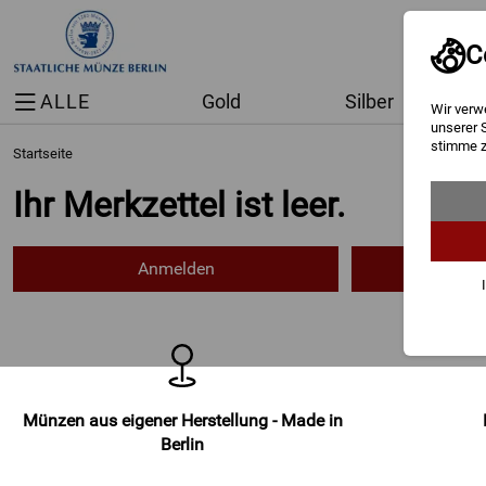
C
ALLE
Gold
Silber
Wir verw
unserer 
stimme z
Startseite
Ihr Merkzettel ist leer.
Anmelden
Neue
Münzen aus eigener Herstellung - Made in
Berlin