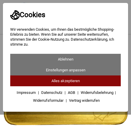
Cookies
Wir verwenden Cookies, um Ihnen das bestmögliche Shopping-
Erlebnis zu bieten. Wenn Sie auf unserer Seite weitersurfen,
stimmen Sie der Cookie-Nutzung zu. Datenschutzerklärung, ich
Gold
<
Hochzeit
stimme zu.
Silber
Ablehnen
Barren
Einstellungen anpassen
Münzen
Alles akzeptieren
Geschenke
Impressum
Datenschutz
AGB
Widerrufsbelehrung
Widerrufsformular
Vertrag widerrufen
Besuchen Sie uns
Karriere