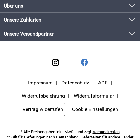
Schneller Versand mit DHL
Kontakt
Über uns
Newsletter
Bewährte Qualität
Unsere Bestseller
Unsere Zahlarten
Lieferbedingungen
Bestellen und direkt beim Hersteller abholen!
Neu
Kundenlogin
Unsere Versandpartner
Impressum
Datenschutz
AGB
Widerrufsbelehrung
Widerrufsformular
Vertrag widerrufen
Cookie Einstellungen
* Alle Preisangaben inkl. MwSt. und zzgl.
Versandkosten
** Gilt für Lieferungen nach Deutschland. Lieferzeiten für andere Länder