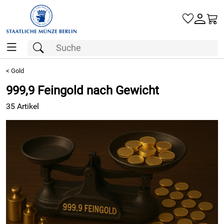
Gold
<
Gold
999,9 Feingold nach Gewicht
Silber
35 Artikel
Barren
Münzen
Geschenke
Besuchen Sie uns
Karriere