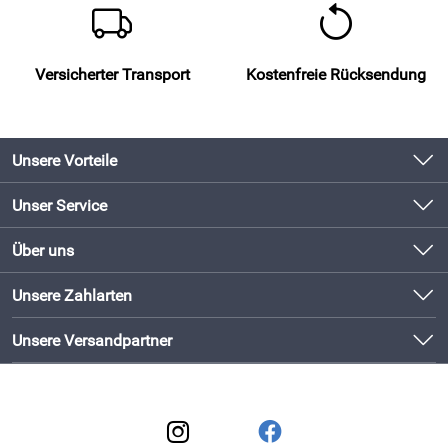
Versicherter Transport
Kostenfreie Rücksendung
Unsere Vorteile
Produkte original und direkt vom Hersteller
Unser Service
Schneller Versand mit DHL
Kontakt
Über uns
Newsletter
Bewährte Qualität
Unsere Bestseller
Unsere Zahlarten
Lieferbedingungen
Bestellen und direkt beim Hersteller abholen!
Neu
Kundenlogin
Unsere Versandpartner