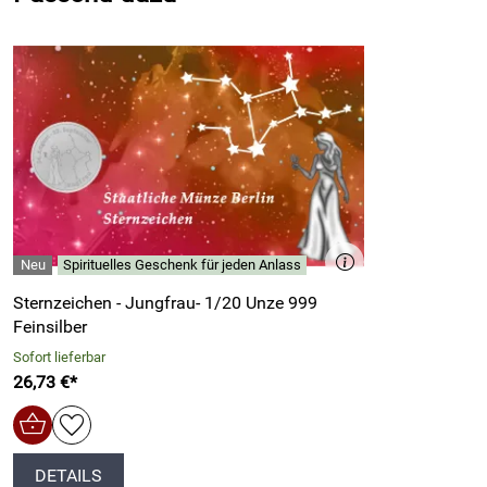
Coin Card
Spirituelles Geschenk für jeden Anlass
Sternzeichen - Jungfrau- 1/20 Unze 999
Feinsilber
Sofort lieferbar
26,73 €*
DETAILS