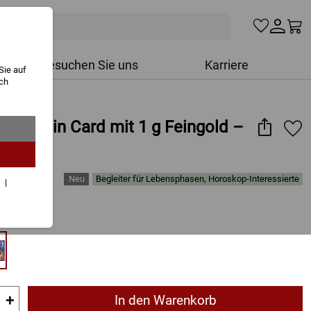
Besuchen Sie uns
Karriere
Sie auf
ich
hen-Coin Card mit 1 g Feingold –
Begleiter für Lebensphasen, Horoskop-Interessierte
r
ten
+
In den Warenkorb