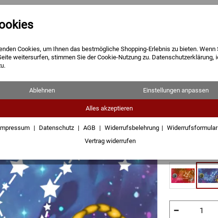
ookies
Barren
Münzen
Geschenke
enden Cookies, um Ihnen das bestmögliche Shopping-Erlebnis zu bieten. Wenn 
Seite weitersurfen, stimmen Sie der Cookie-Nutzung zu. Datenschutzerklärung, 
u.
Sternzeic
Ablehnen
Einstellungen anpassen
Skorpion
Alles akzeptieren
Impressum
Datenschutz
AGB
Widerrufsbelehrung
Widerrufsformula
154,38 €
Vertrag widerrufen
zzgl.
Versandkos
−