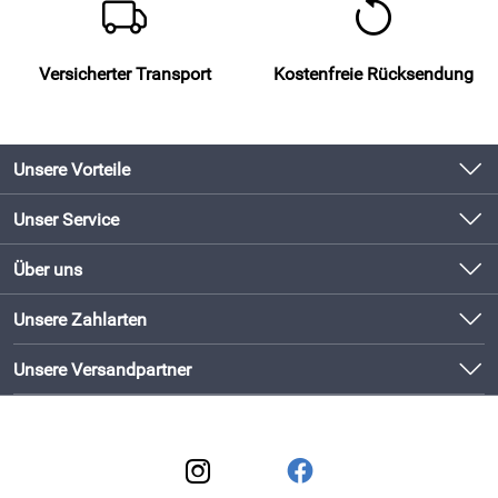
Versicherter Transport
Kostenfreie Rücksendung
Unsere Vorteile
Produkte original und direkt vom Hersteller
Unser Service
Schneller Versand mit DHL
Kontakt
Über uns
Newsletter
Bewährte Qualität
Unsere Bestseller
Unsere Zahlarten
Lieferbedingungen
Bestellen und direkt beim Hersteller abholen!
Neu
Kundenlogin
Unsere Versandpartner