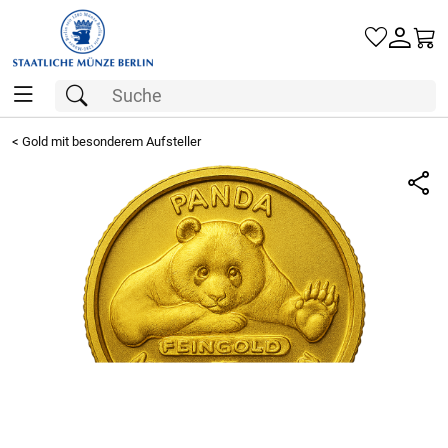
Gold
<
Gold mit besonderem Aufsteller
Silber
Barren
Münzen
Geschenke
Besuchen Sie uns
Karriere