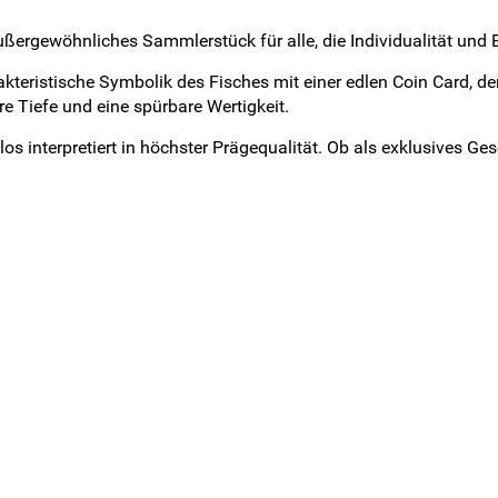
außergewöhnliches Sammlerstück für alle, die Individualität und 
arakteristische Symbolik des Fisches mit einer edlen Coin Card, 
e Tiefe und eine spürbare Wertigkeit.
tlos interpretiert in höchster Prägequalität. Ob als exklusives G