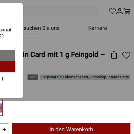
Besuchen Sie uns
Karriere
Sie auf
ich
hen-Coin Card mit 1 g Feingold –
Begleiter für Lebensphasen, Horoskop-Interessierte
r
ten
+
In den Warenkorb