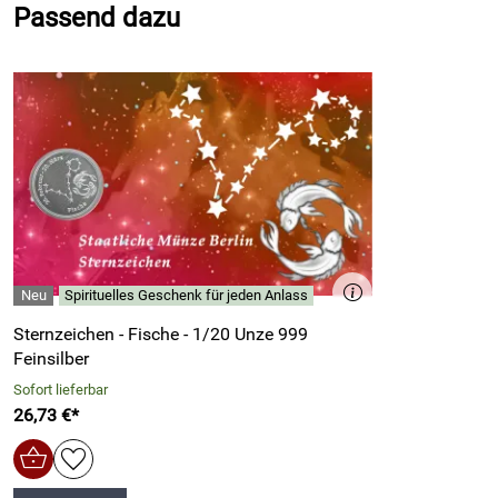
Durchmesser: 17 mm
Passend dazu
Coin Card
Spirituelles Geschenk für jeden Anlass
Sternzeichen - Fische - 1/20 Unze 999
Feinsilber
Sofort lieferbar
26,73 €*