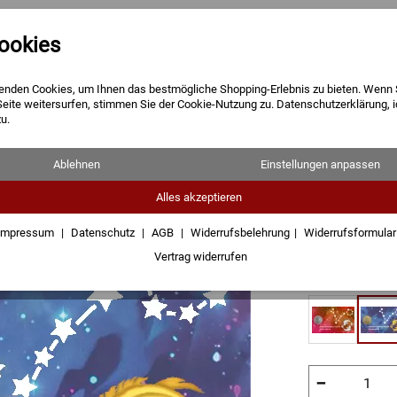
ookies
Barren
Münzen
Geschenke
enden Cookies, um Ihnen das bestmögliche Shopping-Erlebnis zu bieten. Wenn 
Seite weitersurfen, stimmen Sie der Cookie-Nutzung zu. Datenschutzerklärung, 
u.
Sternzeic
Ablehnen
Einstellungen anpassen
Fische
Alles akzeptieren
Impressum
Datenschutz
AGB
Widerrufsbelehrung
Widerrufsformula
154,38 €
Vertrag widerrufen
zzgl.
Versandkos
−