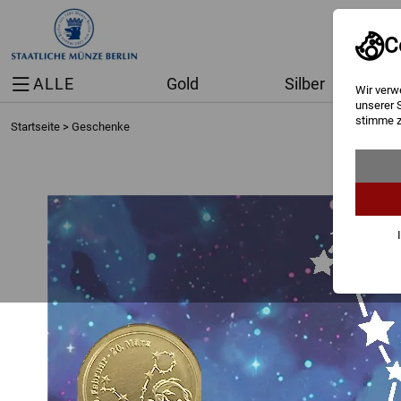
C
ALLE
Gold
Silber
Wir verw
unserer 
stimme z
Startseite
>
Geschenke