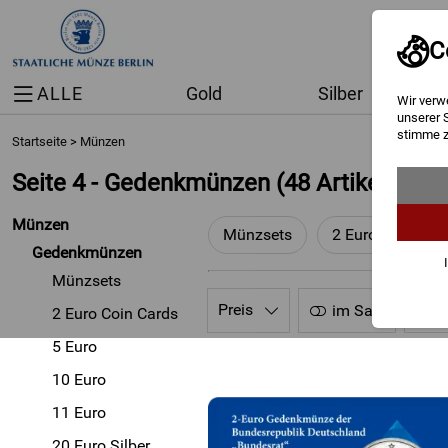
C
ALLE
Gold
Silber
Wir verw
unserer 
stimme z
Startseite
>
Münzen
Seite 4 - Gedenkmünzen
(48 Artikel)
Münzen
Münzsets
2 Euro Coin Car
Gedenkmünzen
Münzsets
Preis
im Sale
S
2 Euro Coin Cards
5 Euro
10 Euro
11 Euro
20 Euro Silber