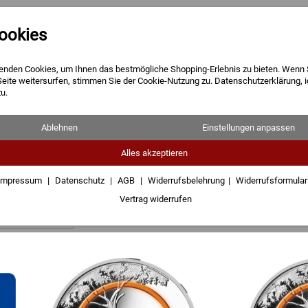
ookies
Barren
Münzen
Geschenke
enden Cookies, um Ihnen das bestmögliche Shopping-Erlebnis zu bieten. Wenn 
Seite weitersurfen, stimmen Sie der Cookie-Nutzung zu. Datenschutzerklärung, 
u.
Ablehnen
Einstellungen anpassen
Alles akzeptieren
ds
5 Euro
10 Euro
11 Euro
20 Euro Silber
Impressum
Datenschutz
AGB
Widerrufsbelehrung
Widerrufsformula
Vertrag widerrufen
ofort lieferbar