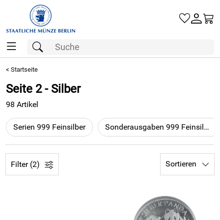
Gold
<
Startseite
Seite 2 - Silber
Silber
98 Artikel
Barren
Serien 999 Feinsilber
Sonderausgaben 999 Feinsilber
Münzen
Geschenke
Sortieren
Filter (2)
Besuchen Sie uns
Karriere