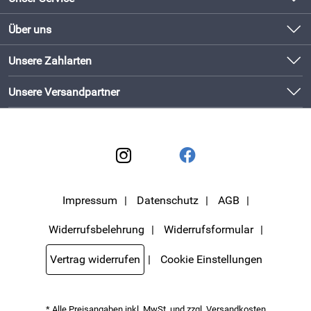
Schneller Versand mit DHL
Kontakt
Über uns
Newsletter
Bewährte Qualität
Unsere Bestseller
Unsere Zahlarten
Lieferbedingungen
Bestellen und direkt beim Hersteller abholen!
Neu
Kundenlogin
Unsere Versandpartner
Impressum
Datenschutz
AGB
Widerrufsbelehrung
Widerrufsformular
Vertrag widerrufen
Cookie Einstellungen
* Alle Preisangaben inkl. MwSt. und zzgl.
Versandkosten