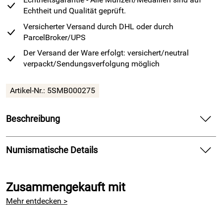
Echtheit und Qualität geprüft.
Versicherter Versand durch DHL oder durch
ParcelBroker/UPS
Der Versand der Ware erfolgt: versichert/neutral
verpackt/Sendungsverfolgung möglich
Artikel-Nr.: 5SMB000275
Beschreibung
Silber Panda
2026 – 10 Jahre Exzellenz
Numismatische Details
Zehn Jahre Ikone.
Zehn Jahre zeitlose Eleganz.
Ausgabe: 2026
Zusammengekauft mit
Gewicht: 1/4 Unze
Mit der Jubiläumsausgabe Silber Panda 2026 feiern wir 10
Durchmesser: 27 mm
Mehr entdecken >
Jahre Silber Panda – geprägt aus 999,9 Feinsilber und
Legierung: 999/1000 Feinsilber
geschaffen für Menschen mit Sinn für Wert, Stil und
Auslieferung in Klarsichtkapsel