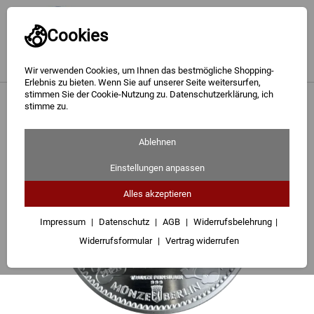
Cookies
Wir verwenden Cookies, um Ihnen das bestmögliche Shopping-
Erlebnis zu bieten. Wenn Sie auf unserer Seite weitersurfen,
stimmen Sie der Cookie-Nutzung zu. Datenschutzerklärung, ich
Gold
<
Silber Panda
stimme zu.
Silber
Ablehnen
Barren
Einstellungen anpassen
Münzen
Alles akzeptieren
Geschenke
Impressum
Datenschutz
AGB
Widerrufsbelehrung
Widerrufsformular
Vertrag widerrufen
Besuchen Sie uns
Karriere