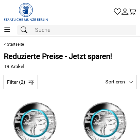
Gold
<
Startseite
Reduzierte Preise - Jetzt sparen!
Silber
19 Artikel
Barren
Sortieren
Filter (2)
Münzen
Geschenke
Besuchen Sie uns
Karriere