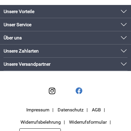
Unsere Vorteile
Produkte original und direkt vom Hersteller
Unser Service
Schneller Versand mit DHL
Kontakt
Über uns
Newsletter
Bewährte Qualität
Unsere Bestseller
Unsere Zahlarten
Lieferbedingungen
Bestellen und direkt beim Hersteller abholen!
Neu
Kundenlogin
Unsere Versandpartner
Impressum
Datenschutz
AGB
Widerrufsbelehrung
Widerrufsformular