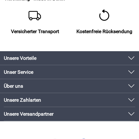
Versicherter Transport
Kostenfreie Rücksendung
Unsere Vorteile
Produkte original und direkt vom Hersteller
Unser Service
Schneller Versand mit DHL
Kontakt
Über uns
Newsletter
Bewährte Qualität
Unsere Bestseller
Unsere Zahlarten
Lieferbedingungen
Bestellen und direkt beim Hersteller abholen!
Neu
Kundenlogin
Unsere Versandpartner