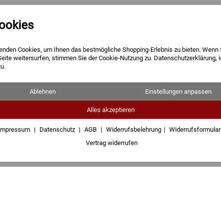
ookies
Barren
Münzen
Geschenke
enden Cookies, um Ihnen das bestmögliche Shopping-Erlebnis zu bieten. Wenn 
Seite weitersurfen, stimmen Sie der Cookie-Nutzung zu. Datenschutzerklärung, 
u.
Ablehnen
Einstellungen anpassen
 Gravur "Silber Edition"
Alles akzeptieren
uft mit
Impressum
Datenschutz
AGB
Widerrufsbelehrung
Widerrufsformula
Vertrag widerrufen