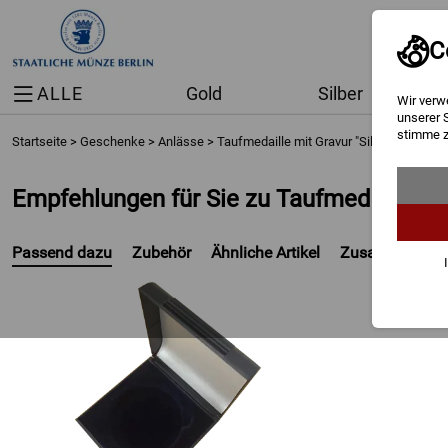
C
ALLE
Gold
Silber
Wir verw
unserer 
stimme z
Startseite
>
Geschenke
>
Anlässe
>
Taufmedaille mit Gravur "Silber Edition"
Empfehlungen für Sie zu Taufmedaille mit
Passend dazu
Zubehör
Ähnliche Artikel
Zusammengeka