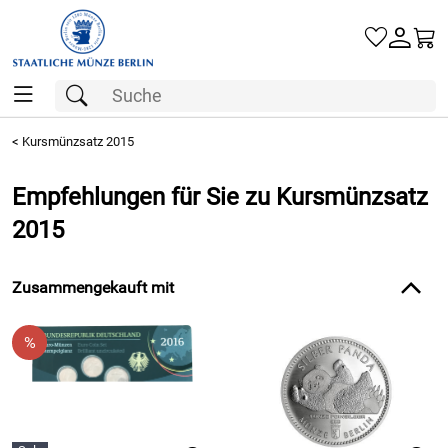
Gold
<
Kursmünzsatz 2015
Silber
Empfehlungen für Sie zu Kursmünzsatz
Barren
2015
Münzen
Zusammengekauft mit
Geschenke
Besuchen Sie uns
Karriere