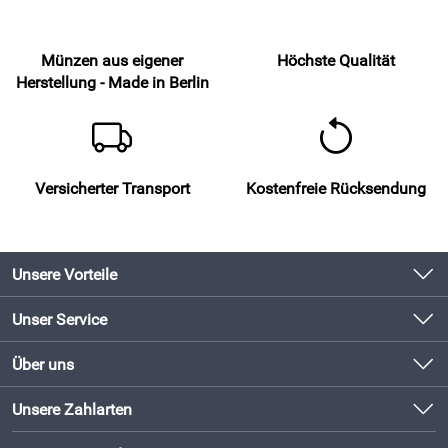
Münzen aus eigener
Höchste Qualität
Herstellung - Made in Berlin
Versicherter Transport
Kostenfreie Rücksendung
Unsere Vorteile
Produkte original und direkt vom Hersteller
Unser Service
Schneller Versand mit DHL
Kontakt
Über uns
Newsletter
Bewährte Qualität
Unsere Bestseller
Unsere Zahlarten
Lieferbedingungen
Bestellen und direkt beim Hersteller abholen!
Neu