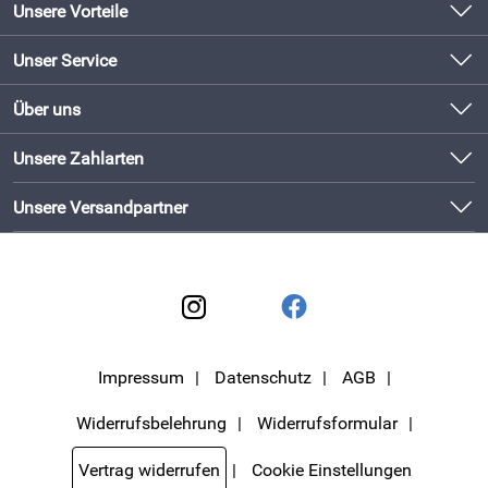
Unsere Vorteile
Produkte original und direkt vom Hersteller
Unser Service
Schneller Versand mit DHL
Kontakt
Über uns
Newsletter
Bewährte Qualität
Unsere Bestseller
Unsere Zahlarten
Lieferbedingungen
Bestellen und direkt beim Hersteller abholen!
Neu
Kundenlogin
Unsere Versandpartner
Impressum
Datenschutz
AGB
Widerrufsbelehrung
Widerrufsformular
Vertrag widerrufen
Cookie Einstellungen