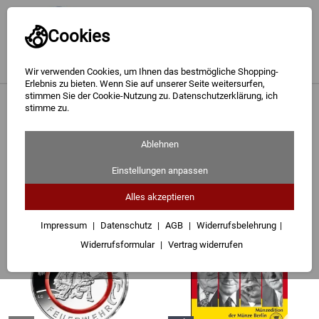
Cookies
Wir verwenden Cookies, um Ihnen das bestmögliche Shopping-
Erlebnis zu bieten. Wenn Sie auf unserer Seite weitersurfen,
stimmen Sie der Cookie-Nutzung zu. Datenschutzerklärung, ich
Gold
<
Startseite
stimme zu.
Seite 2 - Unsere Bestseller
Silber
Ablehnen
60 Artikel
Barren
Einstellungen anpassen
Sortieren
Filter (3)
Münzen
Alles akzeptieren
Geschenke
Impressum
Datenschutz
AGB
Widerrufsbelehrung
Widerrufsformular
Vertrag widerrufen
Besuchen Sie uns
Karriere