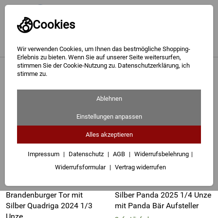
Cookies
Wir verwenden Cookies, um Ihnen das bestmögliche Shopping-
Erlebnis zu bieten. Wenn Sie auf unserer Seite weitersurfen,
stimmen Sie der Cookie-Nutzung zu. Datenschutzerklärung, ich
Gold
<
Sonderausgaben 999 Feinsilber
stimme zu.
Silberprägungen mit Aufsteller
Silber
Ablehnen
3 Artikel
Barren
Einstellungen anpassen
Münzen
Alles akzeptieren
Geschenke
Impressum
Datenschutz
AGB
Widerrufsbelehrung
Widerrufsformular
Vertrag widerrufen
Besuchen Sie uns
Karriere
Brandenburger Tor mit
Silber Panda 2025 1/4 Unze
Silber Quadriga 2024 1/3
mit Panda Bär Aufsteller
Unze