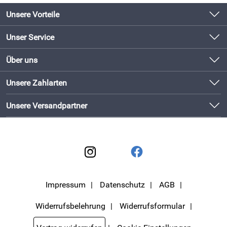
Unsere Vorteile
Produkte original und direkt vom Hersteller
Unser Service
Schneller Versand mit DHL
Kontakt
Über uns
Newsletter
Bewährte Qualität
Unsere Bestseller
Unsere Zahlarten
Lieferbedingungen
Bestellen und direkt beim Hersteller abholen!
Neu
Kundenlogin
Unsere Versandpartner
Impressum
Datenschutz
AGB
Widerrufsbelehrung
Widerrufsformular