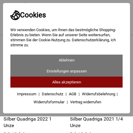
Cookies
Wir verwenden Cookies, um Ihnen das bestmögliche Shopping-
Erlebnis zu bieten. Wenn Sie auf unserer Seite weitersurfen,
stimmen Sie der Cookie-Nutzung zu. Datenschutzerklärung, ich
Gold
<
Silber Quadriga Anlageprägung
stimme zu.
Seite 2 - Silber Quadriga Feinsilber
Silber
Ablehnen
16 Artikel
Barren
Einstellungen anpassen
Münzen
Alles akzeptieren
Geschenke
Impressum
Datenschutz
AGB
Widerrufsbelehrung
Widerrufsformular
Vertrag widerrufen
Besuchen Sie uns
Karriere
Silber Quadriga 2022 1
Silber Quadriga 2021 1/4
Unze
Unze