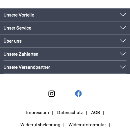
Unsere Vorteile
Produkte original und direkt vom Hersteller
Unser Service
Schneller Versand mit DHL
Kontakt
Über uns
Newsletter
Bewährte Qualität
Unsere Bestseller
Unsere Zahlarten
Lieferbedingungen
Bestellen und direkt beim Hersteller abholen!
Neu
Kundenlogin
Unsere Versandpartner
Impressum
Datenschutz
AGB
Widerrufsbelehrung
Widerrufsformular