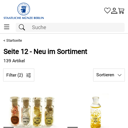
Gold
<
Startseite
Seite 12 - Neu im Sortiment
Silber
139 Artikel
Barren
Sortieren
Filter (2)
Münzen
Geschenke
Besuchen Sie uns
Karriere