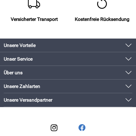
Versicherter Transport
Kostenfreie Rücksendung
Unsere Vorteile
Produkte original und direkt vom Hersteller
Unser Service
Schneller Versand mit DHL
Kontakt
Über uns
Newsletter
Bewährte Qualität
Unsere Bestseller
Unsere Zahlarten
Lieferbedingungen
Bestellen und direkt beim Hersteller abholen!
Neu
Kundenlogin
Unsere Versandpartner