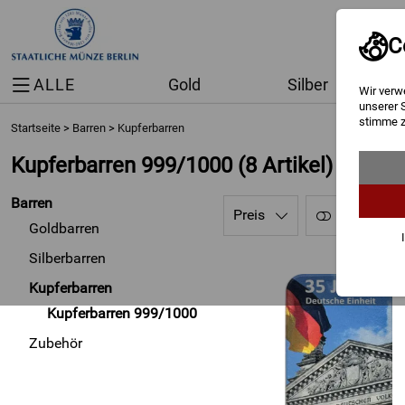
C
ALLE
Gold
Silber
Wir verw
unserer 
stimme z
Startseite
>
Barren
>
Kupferbarren
Kupferbarren 999/1000
(8 Artikel)
Barren
Preis
Neu
Goldbarren
Silberbarren
Kupferbarren
Kupferbarren 999/1000
Zubehör