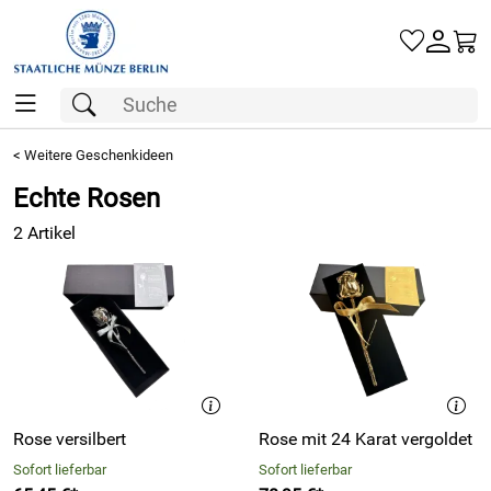
Gold
<
Weitere Geschenkideen
Echte Rosen
Silber
2 Artikel
Barren
Münzen
Geschenke
Besuchen Sie uns
Karriere
Rose versilbert
Rose mit 24 Karat vergoldet
Sofort lieferbar
Sofort lieferbar