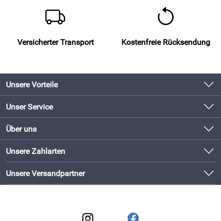
Versicherter Transport
Kostenfreie Rücksendung
Unsere Vorteile
Produkte original und direkt vom Hersteller
Unser Service
Schneller Versand mit DHL
Kontakt
Über uns
Newsletter
Bewährte Qualität
Unsere Bestseller
Unsere Zahlarten
Lieferbedingungen
Bestellen und direkt beim Hersteller abholen!
Neu
Kundenlogin
Unsere Versandpartner