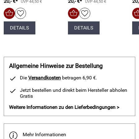
20,- €*
20,- €*
20,
UVP 44,50 €
UVP 44,50 €
DETAILS
DETAILS
Allgemeine Hinweise zur Bestellung
Die
Versandkosten
betragen 6,90 €.
Jetzt bestellen und direkt beim Hersteller abholen
Gratis
Weitere Informationen zu den Lieferbedingungen >
Mehr Informationen