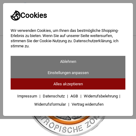
Cookies
Wir verwenden Cookies, um Ihnen das bestmögliche Shopping-
Erlebnis zu bieten. Wenn Sie auf unserer Seite weitersurfen,
stimmen Sie der Cookie-Nutzung zu. Datenschutzerklärung, ich
Gold
<
Gedenkmünzen
stimme zu.
Silber
Ablehnen
Barren
Einstellungen anpassen
Münzen
Alles akzeptieren
Geschenke
Impressum
Datenschutz
AGB
Widerrufsbelehrung
Widerrufsformular
Vertrag widerrufen
Besuchen Sie uns
Karriere