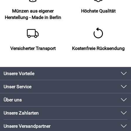
Münzen aus eigener
Höchste Qualität
Herstellung - Made in Berlin
Versicherter Transport
Kostenfreie Rücksendung
Unsere Vorteile
Produkte original und direkt vom Hersteller
Unser Service
Schneller Versand mit DHL
Kontakt
Über uns
Newsletter
Bewährte Qualität
Unsere Bestseller
Unsere Zahlarten
Lieferbedingungen
Bestellen und direkt beim Hersteller abholen!
Neu
Kundenlogin
Unsere Versandpartner