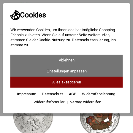
Cookies
Wir verwenden Cookies, um Ihnen das bestmögliche Shopping-
Erlebnis zu bieten. Wenn Sie auf unserer Seite weitersurfen,
stimmen Sie der Cookie-Nutzung zu. Datenschutzerklärung, ich
Gold
<
Weihnachten 2023 - Im Stall von Bethlehem
stimme zu.
Silber
Empfehlungen für Sie zu Weihnachten
Ablehnen
Barren
2023 - Im Stall von Bethlehem
Einstellungen anpassen
Münzen
Alles akzeptieren
Passend dazu
Geschenke
Impressum
Datenschutz
AGB
Widerrufsbelehrung
Widerrufsformular
Vertrag widerrufen
Besuchen Sie uns
Karriere