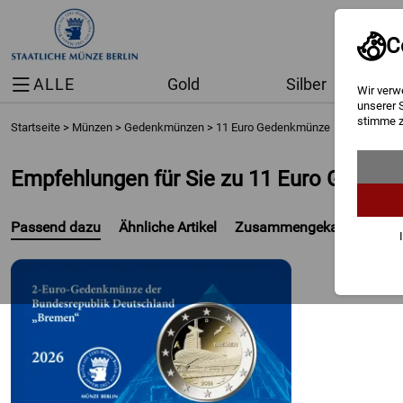
C
ALLE
Gold
Silber
Wir verw
unserer 
stimme z
Startseite
>
Münzen
>
Gedenkmünzen
>
11 Euro Gedenkmünze
Empfehlungen für Sie zu 11 Euro Geden
Passend dazu
Ähnliche Artikel
Zusammengekauft mit