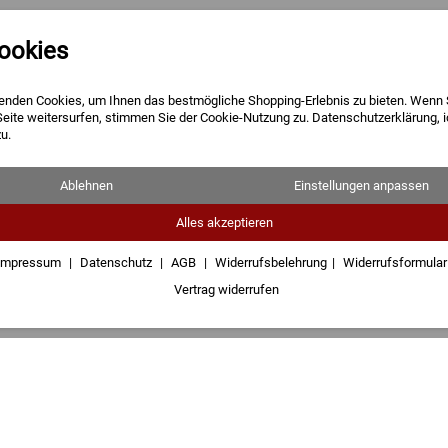
ookies
Barren
Münzen
Geschenke
enden Cookies, um Ihnen das bestmögliche Shopping-Erlebnis zu bieten. Wenn 
Seite weitersurfen, stimmen Sie der Cookie-Nutzung zu. Datenschutzerklärung, 
u.
Ablehnen
Einstellungen anpassen
kmünze
Alles akzeptieren
Impressum
Datenschutz
AGB
Widerrufsbelehrung
Widerrufsformula
Vertrag widerrufen