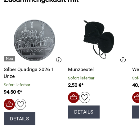
Silber Quadriga 2026 1
Münzbeutel
We
Unze
Sofort lieferbar
Sofo
2,50 €*
40
Sofort lieferbar
94,50 €*
DETAILS
DETAILS