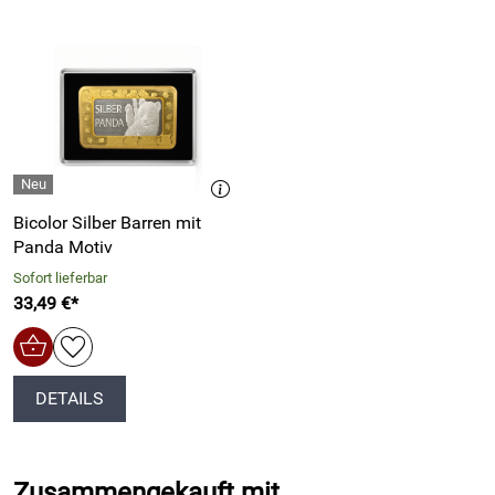
Gestaltung : Münze Berlin
Auslieferung erfolgt in Kunststoffkapsel
Echtheitszertifikat
Hersteller: Staatliche Münze Berlin, Ollenhauerstr. 97, 13403
Berlin, www.muenze-berlin.de
Bicolor Silber Barren mit
Panda Motiv
Sofort lieferbar
33,49 €*
DETAILS
Zusammengekauft mit