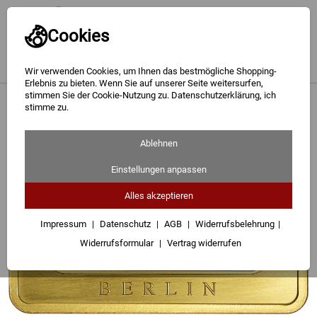
Cookies
Wir verwenden Cookies, um Ihnen das bestmögliche Shopping-
Erlebnis zu bieten. Wenn Sie auf unserer Seite weitersurfen,
stimmen Sie der Cookie-Nutzung zu. Datenschutzerklärung, ich
Gold
<
Silber Bicolor-Barren 1/4 Oz
stimme zu.
Silber
Ablehnen
Barren
Einstellungen anpassen
Münzen
Alles akzeptieren
Geschenke
Impressum
Datenschutz
AGB
Widerrufsbelehrung
Widerrufsformular
Vertrag widerrufen
Besuchen Sie uns
Karriere