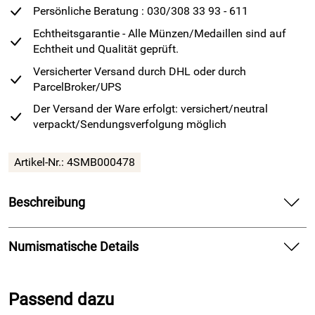
Persönliche Beratung : 030/308 33 93 - 611
Echtheitsgarantie - Alle Münzen/Medaillen sind auf
Echtheit und Qualität geprüft.
Versicherter Versand durch DHL oder durch
ParcelBroker/UPS
Der Versand der Ware erfolgt: versichert/neutral
verpackt/Sendungsverfolgung möglich
Artikel-Nr.: 4SMB000478
Beschreibung
Die
Silber
Bicolor-Barren der Münze Berlin ermöglichen dem
Anleger, geprägtes Silber mit Deutschland-Motiven zu
Numismatische Details
erwerben. Mit den Bicolor-Barren der Münze Berlin haben
Anleger eine Alternative für ihre Wertanlagen.
Gold
und
Silber Bicolor-Barren der Münze Berlin.
Silber, sei es in Form von Münzen oder Edelmetallbarren,
Passend dazu
gelten traditionell als Wertaufbewahrungsmittel.
Legierung: Bicolor; Kern: Feinsilber Ag 999,9/1000/ Ring: