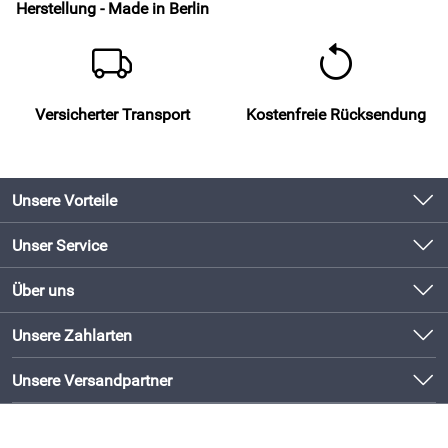
Herstellung - Made in Berlin
Versicherter Transport
Kostenfreie Rücksendung
Unsere Vorteile
Produkte original und direkt vom Hersteller
Unser Service
Schneller Versand mit DHL
Kontakt
Über uns
Newsletter
Bewährte Qualität
Unsere Bestseller
Unsere Zahlarten
Lieferbedingungen
Bestellen und direkt beim Hersteller abholen!
Neu
Kundenlogin
Unsere Versandpartner