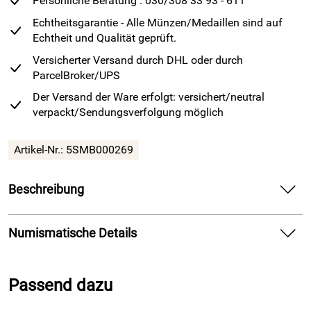
Persönliche Beratung : 030/308 33 93 - 611
Echtheitsgarantie - Alle Münzen/Medaillen sind auf
Echtheit und Qualität geprüft.
Versicherter Versand durch DHL oder durch
ParcelBroker/UPS
Der Versand der Ware erfolgt: versichert/neutral
verpackt/Sendungsverfolgung möglich
Artikel-Nr.: 5SMB000269
Beschreibung
Erleben Sie die Schönheit und Wertigkeit der XL-Silber
Quadriga 2026 in 999/1000 Feinsilber. Diese
Numismatische Details
Sonderprägung besticht durch Ihre Prägung und den
technisch aufwendigen Prägeprozess. Mit einem
Ausgabejahr: 2026
Durchmesser von 65 mm und einem Gewicht von
1 Unze
ist
Passend dazu
Material: Feinsilber (999/1000)
dieses XL Format eine perfekte Ergänzung zur Silber
Prägequalität: Spiegelglanz
Quadriga 2026, 1 Unze - 37 mm.