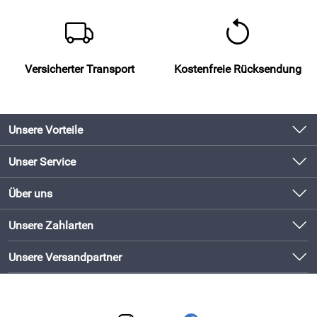
Versicherter Transport
Kostenfreie Rücksendung
Unsere Vorteile
Produkte original und direkt vom Hersteller
Unser Service
Schneller Versand mit DHL
Kontakt
Über uns
Newsletter
Bewährte Qualität
Unsere Bestseller
Unsere Zahlarten
Lieferbedingungen
Bestellen und direkt beim Hersteller abholen!
Neu
Kundenlogin
Unsere Versandpartner