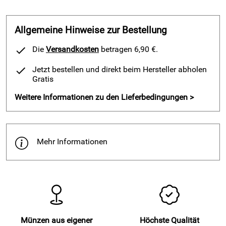
Numismatische Details:
Ausgabejahr: 2023
Allgemeine Hinweise zur Bestellung
Material: 999 Feinsilber
Die
Versandkosten
betragen 6,90 €.
Prägestätte: Münze Berlin
Das Gewicht: 1/4 Unze
Jetzt bestellen und direkt beim Hersteller abholen
Durchmesser: 27 mm
Gratis
Auslieferung in Schutzkapsel und attraktiver Klappkarte
Das Gewicht und die Reinheit des Silbers werden durch die
Weitere Informationen zu den Lieferbedingungen >
Münze Berlin garantiert
Mehr Informationen
Hersteller: Staatliche Münze Berlin, Ollenhauerstr. 97, 13403
Berlin, www.muenze-berlin.de
Münzen aus eigener
Höchste Qualität