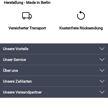
Herstellung - Made in Berlin
Versicherter Transport
Kostenfreie Rücksendung
Unsere Vorteile
Produkte original und direkt vom Hersteller
Unser Service
Schneller Versand mit DHL
Kontakt
Über uns
Newsletter
Bewährte Qualität
Unsere Bestseller
Unsere Zahlarten
Lieferbedingungen
Bestellen und direkt beim Hersteller abholen!
Neu
Kundenlogin
Unsere Versandpartner