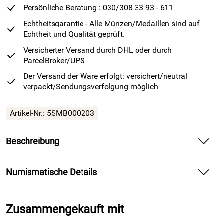
Persönliche Beratung : 030/308 33 93 - 611
Echtheitsgarantie - Alle Münzen/Medaillen sind auf
Echtheit und Qualität geprüft.
Versicherter Versand durch DHL oder durch
ParcelBroker/UPS
Der Versand der Ware erfolgt: versichert/neutral
verpackt/Sendungsverfolgung möglich
Artikel-Nr.: 5SMB000203
Beschreibung
2023 wird die Silber Quadriga 15 Jahre alt! Feiern Sie mit
uns uns und sichern sich die Jubiläumsausgabe 2023.
Numismatische Details
Anlässlich der 15. Prägung der Quadriga-Serie hat die
Ausgabejahr: 2023
Münze Berlin für das Jahr 2023 eine Geburtstagsprägung
Zusammengekauft mit
Material: 999 Feinsilber
aufgelegt.
Prägestätte: Münze Berlin