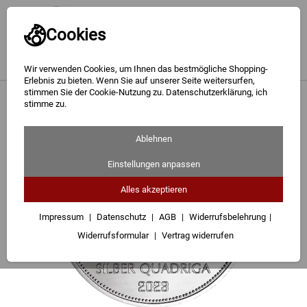
Cookies
Wir verwenden Cookies, um Ihnen das bestmögliche Shopping-
Erlebnis zu bieten. Wenn Sie auf unserer Seite weitersurfen,
stimmen Sie der Cookie-Nutzung zu. Datenschutzerklärung, ich
Gold
<
Silber Quadriga Feinsilber
stimme zu.
Silber
Ablehnen
Barren
Einstellungen anpassen
Münzen
Alles akzeptieren
Geschenke
Impressum
Datenschutz
AGB
Widerrufsbelehrung
Widerrufsformular
Vertrag widerrufen
Besuchen Sie uns
Karriere